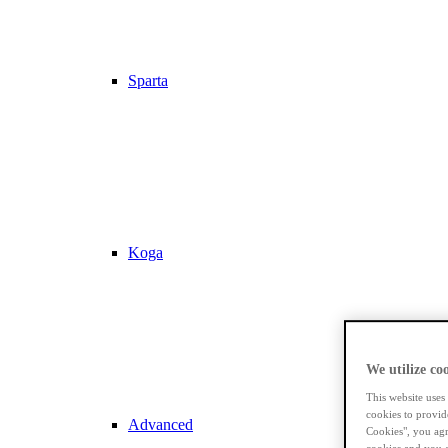
Sparta
Koga
We utilize coo
This website uses
cookies to provid
Advanced
Cookies", you agr