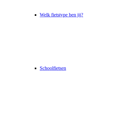
Welk fietstype ben jij?
Schoolfietsen