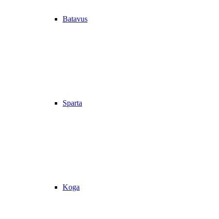
Batavus
Sparta
Koga