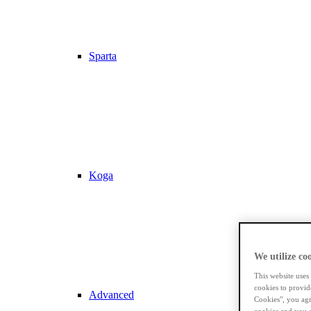
Sparta
Koga
We utilize coo
This website uses
cookies to provid
Advanced
Cookies", you agr