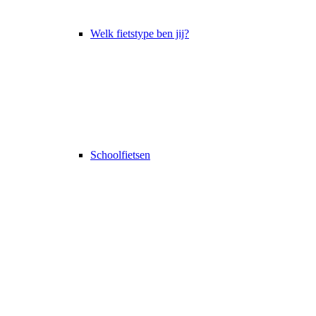
Welk fietstype ben jij?
Schoolfietsen