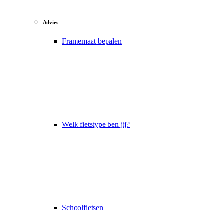
Advies
Framemaat bepalen
Welk fietstype ben jij?
Schoolfietsen