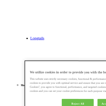
Longtails
We utilize cookies in order to provide you with the bes
This website uses strictly necessary cookies, functional & performanc
cookies to provide you with optimal service and ensure that you see r
Meest gezocht
Cookies", you agree to functional, performance, and targeted cookies
cookies and you can set your cookie preferences for each purpose via 
Dames e-bikes
Reject All
Acc