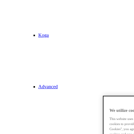
Koga
Advanced
We utilize coo
This website uses
cookies to provid
Cookies", you agr