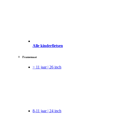
Alle kinderfietsen
Framemaat
> 11 jaar | 26 inch
8-11 jaar | 24 inch