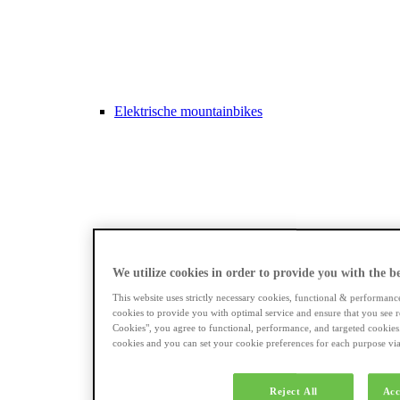
Elektrische mountainbikes
Longtails
We utilize cookies in order to provide you with the bes
This website uses strictly necessary cookies, functional & performanc
cookies to provide you with optimal service and ensure that you see r
Cookies", you agree to functional, performance, and targeted cookies
cookies and you can set your cookie preferences for each purpose via 
Reject All
Acc