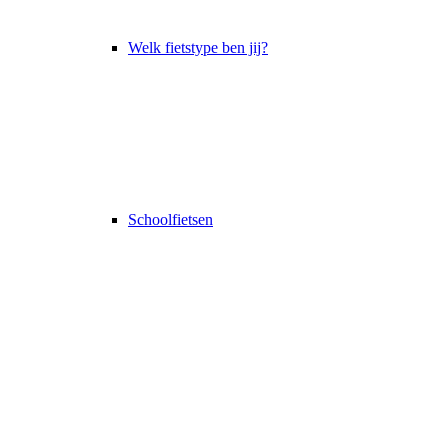
Welk fietstype ben jij?
Schoolfietsen