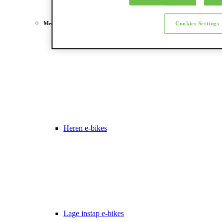
Meest gezocht
Cookies Settings
Dames e-bikes
Heren e-bikes
Lage instap e-bikes