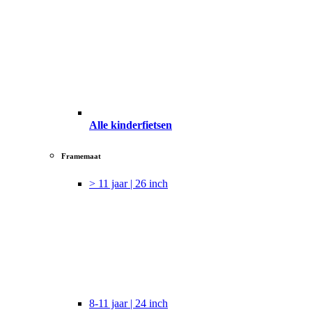
Alle kinderfietsen
Framemaat
> 11 jaar | 26 inch
8-11 jaar | 24 inch