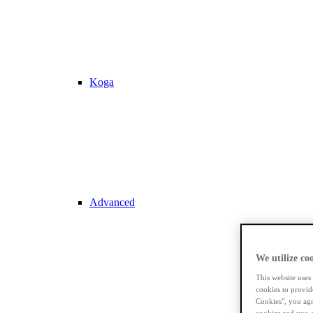
Koga
Advanced
We utilize coo
This website uses
cookies to provid
Cookies", you agr