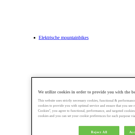
Elektrische mountainbikes
Longtails
We utilize cookies in order to provide you with the bes
This website uses strictly necessary cookies, functional & performanc
cookies to provide you with optimal service and ensure that you see r
Cookies", you agree to functional, performance, and targeted cookies
cookies and you can set your cookie preferences for each purpose via 
Reject All
Acc