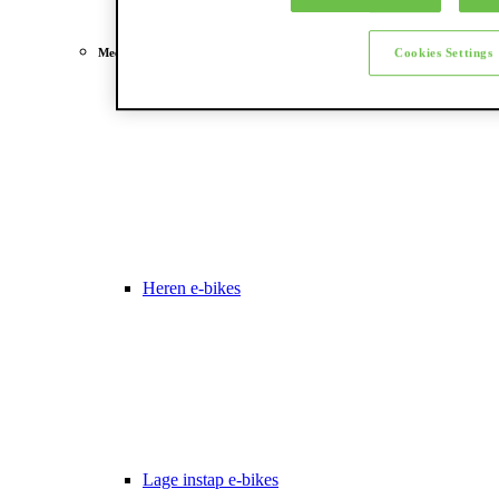
Meest gezocht
Cookies Settings
Dames e-bikes
Heren e-bikes
Lage instap e-bikes