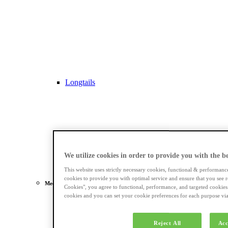
Longtails
We utilize cookies in order to provide you with the bes
This website uses strictly necessary cookies, functional & performanc
cookies to provide you with optimal service and ensure that you see r
Meest gezocht
Cookies", you agree to functional, performance, and targeted cookies
cookies and you can set your cookie preferences for each purpose via 
Dames e-bikes
Reject All
Acc