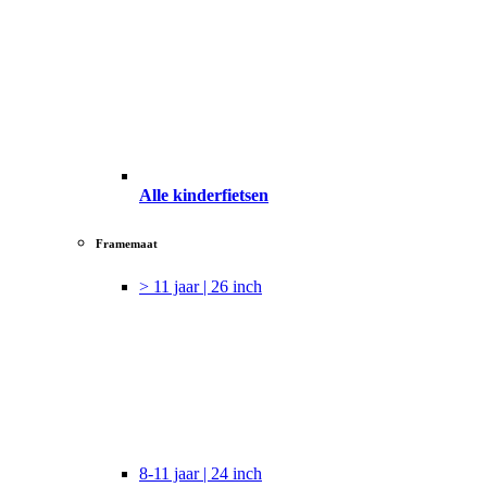
Alle kinderfietsen
Framemaat
> 11 jaar | 26 inch
8-11 jaar | 24 inch