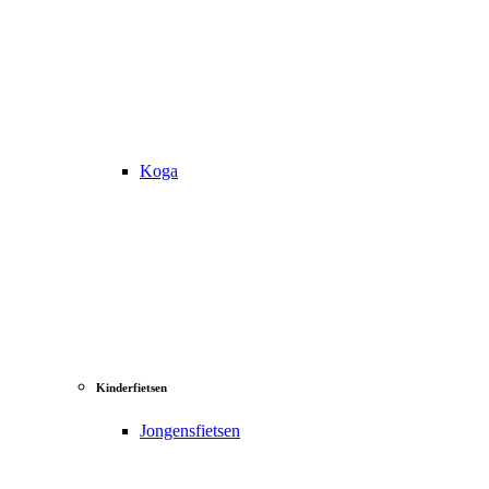
Koga
Kinderfietsen
Jongensfietsen