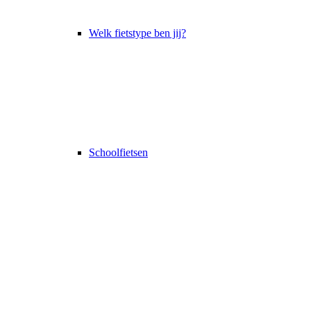
Welk fietstype ben jij?
Schoolfietsen