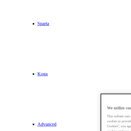
Sparta
Koga
We utilize coo
This website uses
cookies to provid
Advanced
Cookies", you agr