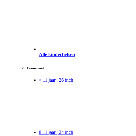
Alle kinderfietsen
Framemaat
> 11 jaar | 26 inch
8-11 jaar | 24 inch