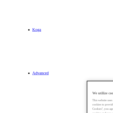
Koga
Advanced
We utilize coo
This website uses
cookies to provid
Cookies", you agr