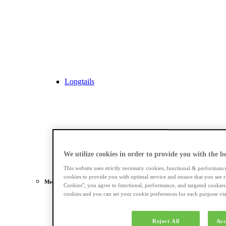
Longtails
We utilize cookies in order to provide you with the bes
This website uses strictly necessary cookies, functional & performanc
cookies to provide you with optimal service and ensure that you see r
Meest gezocht
Cookies", you agree to functional, performance, and targeted cookies
cookies and you can set your cookie preferences for each purpose via 
Dames e-bikes
Reject All
Acc