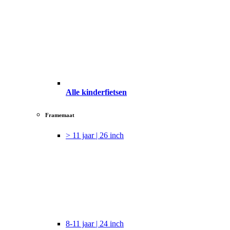
Alle kinderfietsen
Framemaat
> 11 jaar | 26 inch
8-11 jaar | 24 inch