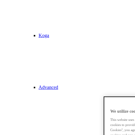
Koga
Advanced
We utilize coo
This website uses
cookies to provid
Cookies", you agr