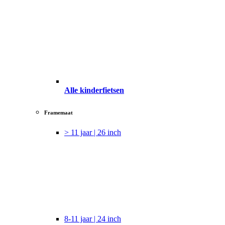
Alle kinderfietsen
Framemaat
> 11 jaar | 26 inch
8-11 jaar | 24 inch