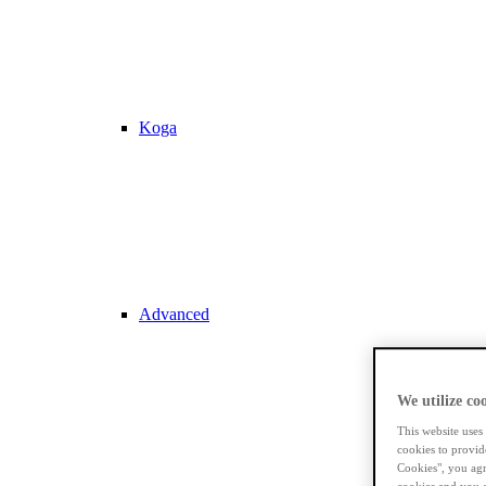
Koga
Advanced
We utilize coo
This website uses
cookies to provid
Cookies", you agr