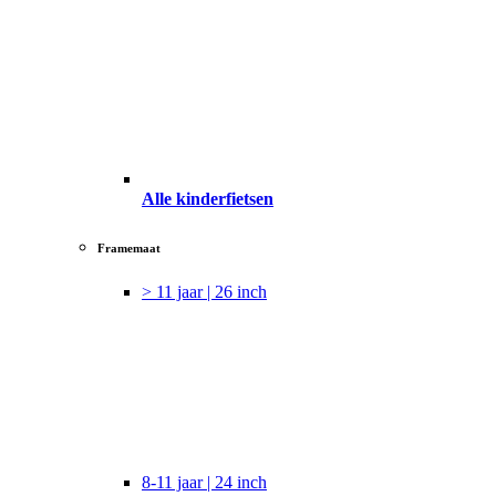
Alle kinderfietsen
Framemaat
> 11 jaar | 26 inch
8-11 jaar | 24 inch