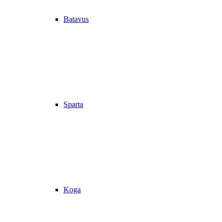
Batavus
Sparta
Koga