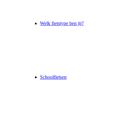
Welk fietstype ben jij?
Schoolfietsen