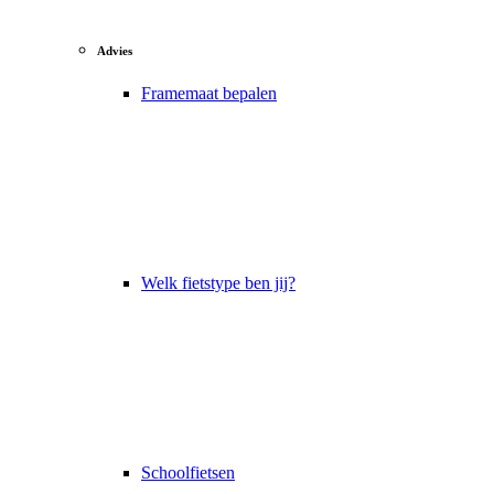
Advies
Framemaat bepalen
Welk fietstype ben jij?
Schoolfietsen