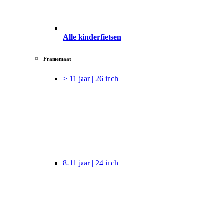
Alle kinderfietsen
Framemaat
> 11 jaar | 26 inch
8-11 jaar | 24 inch