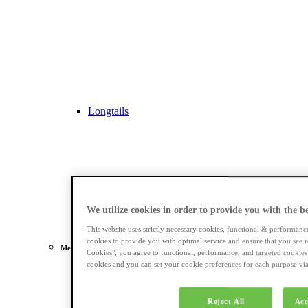
Longtails
We utilize cookies in order to provide you with the bes
This website uses strictly necessary cookies, functional & performanc
cookies to provide you with optimal service and ensure that you see r
Meest gezocht
Cookies", you agree to functional, performance, and targeted cookies
cookies and you can set your cookie preferences for each purpose via 
Dames e-bikes
Reject All
Acc