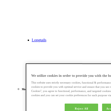
Longtails
We utilize cookies in order to provide you with the bes
This website uses strictly necessary cookies, functional & performanc
cookies to provide you with optimal service and ensure that you see r
Meest gezocht
Cookies", you agree to functional, performance, and targeted cookies
cookies and you can set your cookie preferences for each purpose via 
Dames e-bikes
Reject All
Acc