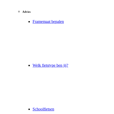
Advies
Framemaat bepalen
Welk fietstype ben jij?
Schoolfietsen