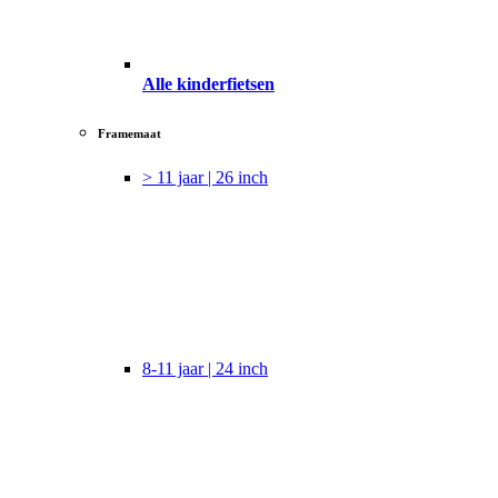
Alle kinderfietsen
Framemaat
> 11 jaar | 26 inch
8-11 jaar | 24 inch