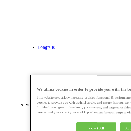
Longtails
We utilize cookies in order to provide you with the bes
This website uses strictly necessary cookies, functional & performanc
cookies to provide you with optimal service and ensure that you see r
Meest gezocht
Cookies", you agree to functional, performance, and targeted cookies
cookies and you can set your cookie preferences for each purpose via 
Dames e-bikes
Reject All
Acc