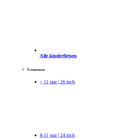
Alle kinderfietsen
Framemaat
> 11 jaar | 26 inch
8-11 jaar | 24 inch