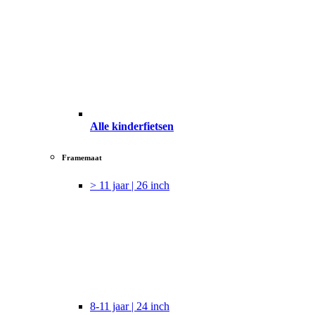
Alle kinderfietsen
Framemaat
> 11 jaar | 26 inch
8-11 jaar | 24 inch