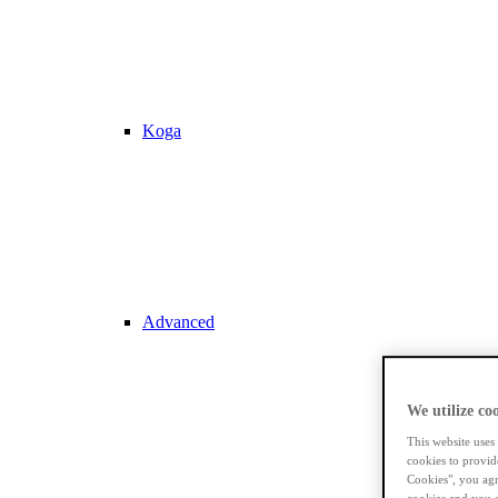
Koga
Advanced
We utilize coo
This website uses
cookies to provid
Cookies", you agr