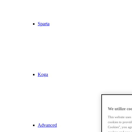
Sparta
Koga
We utilize coo
This website uses
cookies to provid
Advanced
Cookies", you agr