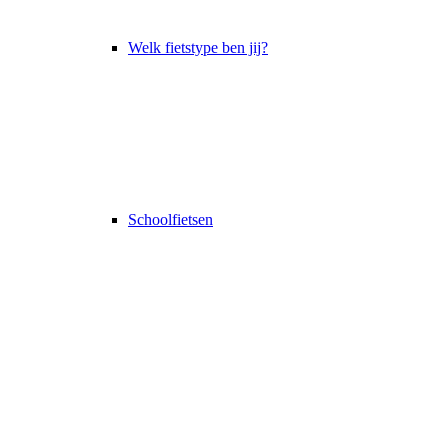
Welk fietstype ben jij?
Schoolfietsen