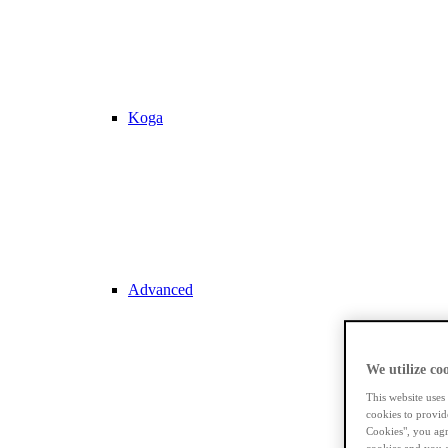
Koga
Advanced
We utilize coo
This website uses
cookies to provid
Cookies", you agr