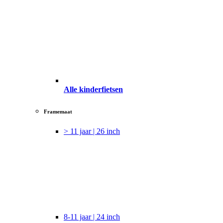
Alle kinderfietsen
Framemaat
> 11 jaar | 26 inch
8-11 jaar | 24 inch